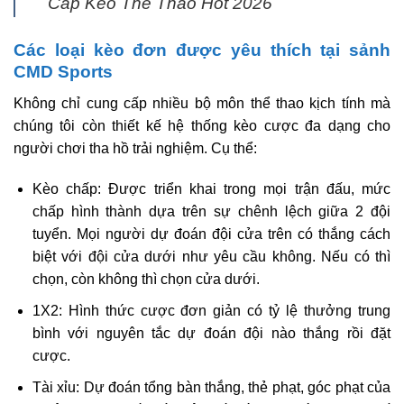
Cấp Kèo Thể Thao Hot 2026
Các loại kèo đơn được yêu thích tại sảnh
CMD Sports
Không chỉ cung cấp nhiều bộ môn thể thao kịch tính mà
chúng tôi còn thiết kế hệ thống kèo cược đa dạng cho
người chơi tha hồ trải nghiệm. Cụ thể:
Kèo chấp: Được triển khai trong mọi trận đấu, mức
chấp hình thành dựa trên sự chênh lệch giữa 2 đội
tuyển. Mọi người dự đoán đội cửa trên có thắng cách
biệt với đội cửa dưới như yêu cầu không. Nếu có thì
chọn, còn không thì chọn cửa dưới.
1X2: Hình thức cược đơn giản có tỷ lệ thưởng trung
bình với nguyên tắc dự đoán đội nào thắng rồi đặt
cược.
Tài xỉu: Dự đoán tổng bàn thắng, thẻ phạt, góc phạt của