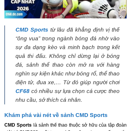
CMD Sports
từ lâu đã khẳng định vị thế
“ông vua” trong ngành bóng đá nhờ vào
sự đa dạng kèo và minh bạch trong kết
quả thi đấu. Không chỉ dừng lại ở bóng
đá, sảnh thể thao còn mở ra với hàng
nghìn sự kiện khác như bóng rổ, thể thao
điện tử, đua xe,… Từ đó giúp người chơi
CF68
có nhiều sự lựa chọn cá cược theo
nhu cầu, sở thích cá nhân.
Khám phá vài nét về sảnh CMD Sports
CMD Sports
là sảnh thể thao thuộc sở hữu của tập đoàn