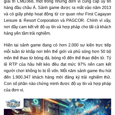
giải trí CMD368, một trong những đơn vị cung cấp uy tín
hàng đầu châu Á. Sảnh game được ra mắt vào năm 2013
và có giấy phép hoạt động từ cơ quan như First Cagayan
Leisure & Resort Corporation và PAGCOR. Chính vì vậy,
nơi đây cam kết về độ uy tín và hợp pháp cho tất cả khách
hàng yên tâm trải nghiệm.
Hiện tại sảnh game đang có hơn 2.000 sự kiện trực tiếp
mỗi tuần từ khắp nơi trên thế giới và phủ sóng hơn 50 bộ
môn thể thao từ bóng đá, bóng rổ đến thể thao điện tử. Tỷ
lệ RTP của hầu hết kèo đều đạt mức 97% nên cam kết
người chơi không lo bị lỗ vốn. Mỗi năm sảnh game thu hút
đến 1.900.347 khách hàng mới đăng ký trải nghiệm thử.
Con số phần nào chứng minh được độ uy tín và hợp pháp
của đơn vị.