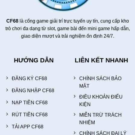
CF68
là cổng game giải trí trực tuyến uy tín, cung cấp kho
trò chơi đa dạng từ slot, game bài đến mini game hấp dẫn,
giao diện mượt và trải nghiệm ổn định 24/7.
HƯỚNG DẪN
LIÊN KẾT NHANH
ĐĂNG KÝ CF68
CHÍNH SÁCH BẢO
MẬT
ĐĂNG NHẬP CF68
ĐIỀU KHOẢN ĐIỂU
NẠP TIỀN CF68
KIỆN
RÚT TIỀN CF68
MIỄN TRỪ TRÁCH
NHIỆM
TẢI APP CF68
CHÍNH SÁCH ĐẠI LÝ