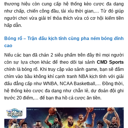
thương hiệu còn cung cấp hệ thống kèo cược đa dạng
như chấp, chiến công đầu, tài xỉu thời gian,… Từ đó giúp
người chơi vừa giải trí thỏa thích vừa có cơ hội kiếm tiền
hấp dẫn.
Bóng rổ – Trận đấu kịch tính cùng pha ném bóng đỉnh
cao
Nếu các bạn đã chán 2 siêu phẩm trên đây thì mọi người
còn sự lựa chọn khác để theo dõi tại sảnh
CMD Sports
chính là bóng rổ. Khi truy cập vào sảnh game, bạn sẽ đắm
chìm vào bầu không khí cạnh tranh NBA kịch tính với giải
đấu đẳng cấp như WNBA, NCAA Basketball,… Đồng thời,
hệ thống kèo cược đa dạng như chẵn lẻ, dự đoán đội ghi
trước 20 điểm,… để bạn tha hồ cá cược ăn tiền.