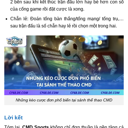
2 bên sau khi kết thúc trận đấu lớn hay bé hơn con số
của cổng game rồi đặt cược là xong.
Chẵn lẻ: Đoán tổng bàn thắng/tổng mạng/ tổng trụ,…
sau trận đấu là số chẵn hay lẻ rồi chọn một trong hai.
Những kèo cược đơn phổ biến tại sảnh thể thao CMD
Lời kết
Tóm lại,
CMD Sports
không chỉ đơn thuần là nền tảng cá