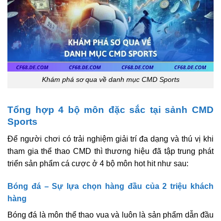
Khám phá sơ qua về danh mục CMD Sports
Tổng hợp 4 bộ môn đặc sắc tại sảnh CMD
Sports
Để người chơi có trải nghiệm giải trí đa dạng và thú vị khi
tham gia thể thao CMD thì thương hiệu đã tập trung phát
triển sản phẩm cá cược ở 4 bộ môn hot hit như sau:
Bóng đá – Sự lựa chọn hàng đầu của 2 triệu khách
hàng
Bóng đá là môn thể thao vua và luôn là sản phẩm dẫn đầu