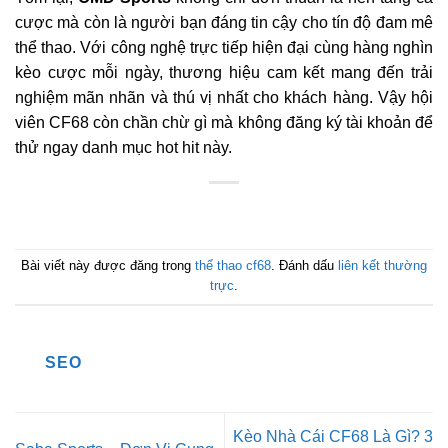
cược mà còn là người bạn đáng tin cậy cho tín độ đam mê
thể thao. Với công nghệ trực tiếp hiện đại cùng hàng nghìn
kèo cược mỗi ngày, thương hiệu cam kết mang đến trải
nghiệm mãn nhãn và thú vị nhất cho khách hàng. Vậy hội
viên CF68 còn chần chừ gì mà không đăng ký tài khoản để
thử ngay danh mục hot hit này.
Bài viết này được đăng trong
thể thao cf68
. Đánh dấu
liên kết thường
trực
.
SEO
Kèo Nhà Cái CF68 Là Gì? 3