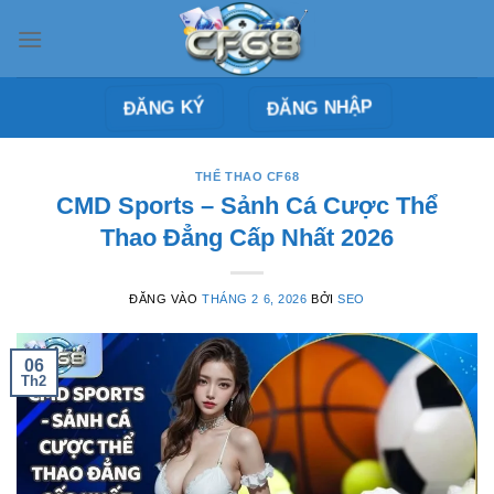
Bỏ
qua
nội
dung
ĐĂNG NHẬP
ĐĂNG KÝ
THỂ THAO CF68
CMD Sports – Sảnh Cá Cược Thể
Thao Đẳng Cấp Nhất 2026
ĐĂNG VÀO
THÁNG 2 6, 2026
BỞI
SEO
06
Th2