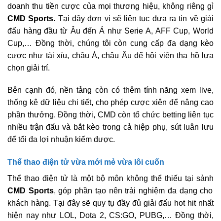
doanh thu tiền cược của mọi thương hiệu, không riêng gì
CMD Sports
. Tại đây đơn vị sẽ liên tục đưa ra tin về giải
đấu hàng đầu từ Âu đến Á như Serie A, AFF Cup, World
Cup,… Đồng thời, chúng tôi còn cung cấp đa dạng kèo
cược như tài xỉu, châu Á, châu Âu để hội viên tha hồ lựa
chọn giải trí.
Bên cạnh đó, nền tảng còn có thêm tính năng xem live,
thống kê dữ liệu chi tiết, cho phép cược xiên để nâng cao
phần thưởng. Đồng thời, CMD còn tổ chức betting liên tục
nhiều trận đấu và bắt kèo trong cả hiệp phụ, sút luân lưu
để tối đa lợi nhuận kiếm được.
Thể thao điện tử vừa mới mẻ vừa lôi cuốn
Thể thao điện tử là một bộ môn không thể thiếu tại sảnh
CMD Sports
, góp phần tạo nên trải nghiệm đa dạng cho
khách hàng. Tại đây sẽ quy tụ đầy đủ giải đấu hot hit nhất
hiện nay như LOL, Dota 2, CS:GO, PUBG,… Đồng thời,