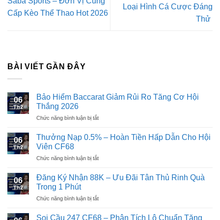
Saba Sports – Đơn Vị Cung
Loại Hình Cá Cược Đáng
Cấp Kèo Thể Thao Hot 2026
Thử
BÀI VIẾT GẦN ĐÂY
Bảo Hiểm Baccarat Giảm Rủi Ro Tăng Cơ Hội
06
Thắng 2026
Th2
Chức năng bình luận bị tắt
ở
Bảo
Hiểm
Thưởng Nạp 0.5% – Hoàn Tiền Hấp Dẫn Cho Hội
06
Baccarat
Viên CF68
Th2
Giảm
Chức năng bình luận bị tắt
ở
Rủi
Thưởng
Ro
Nạp
Đăng Ký Nhận 88K – Ưu Đãi Tân Thủ Rinh Quà
Tăng
06
0.5%
Cơ
Trong 1 Phút
Th2
–
Hội
Chức năng bình luận bị tắt
ở
Hoàn
Thắng
Đăng
Tiền
2026
Ký
Soi Cầu 247 CF68 – Phân Tích Lô Chuẩn Tăng
Hấp