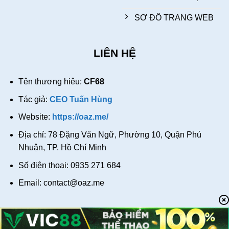
SƠ ĐỒ TRANG WEB
LIÊN HỆ
Tên thương hiêu:
CF68
Tác giả:
CEO Tuấn Hùng
Website:
https://oaz.me/
Địa chỉ: 78 Đặng Văn Ngữ, Phường 10, Quận Phú
Nhuận, TP. Hồ Chí Minh
Số điện thoại: 0935 271 684
Email:
contact@oaz.me