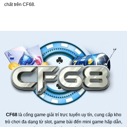
chất trên CF68.
CF68
là cổng game giải trí trực tuyến uy tín, cung cấp kho
trò chơi đa dạng từ slot, game bài đến mini game hấp dẫn,