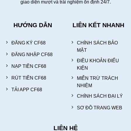
giao diện mượt và trải nghiệm ổn định 24/7.
HƯỚNG DẪN
LIÊN KẾT NHANH
ĐĂNG KÝ CF68
CHÍNH SÁCH BẢO
MẬT
ĐĂNG NHẬP CF68
ĐIỀU KHOẢN ĐIỂU
NẠP TIỀN CF68
KIỆN
RÚT TIỀN CF68
MIỄN TRỪ TRÁCH
NHIỆM
TẢI APP CF68
CHÍNH SÁCH ĐẠI LÝ
SƠ ĐỒ TRANG WEB
LIÊN HỆ