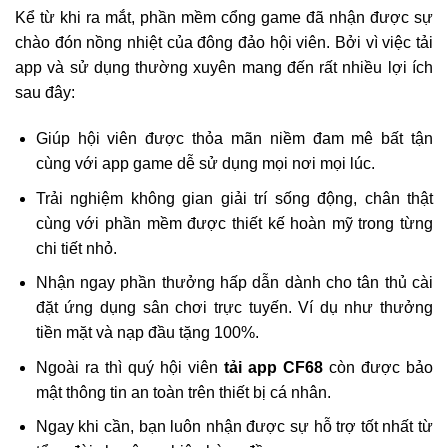
Kể từ khi ra mắt, phần mềm cổng game đã nhận được sự
chào đón nồng nhiệt của đông đảo hội viên. Bởi vì việc tải
app và sử dụng thường xuyên mang đến rất nhiều lợi ích
sau đây:
Giúp hội viên được thỏa mãn niềm đam mê bất tận
cùng với app game dễ sử dụng mọi nơi mọi lúc.
Trải nghiệm không gian giải trí sống động, chân thật
cùng với phần mềm được thiết kế hoàn mỹ trong từng
chi tiết nhỏ.
Nhận ngay phần thưởng hấp dẫn dành cho tân thủ cài
đặt ứng dụng sân chơi trực tuyến. Ví dụ như thưởng
tiền mặt và nạp đầu tặng 100%.
Ngoài ra thì quý hội viên
tải app CF68
còn được bảo
mật thông tin an toàn trên thiết bị cá nhân.
Ngay khi cần, bạn luôn nhận được sự hỗ trợ tốt nhất từ