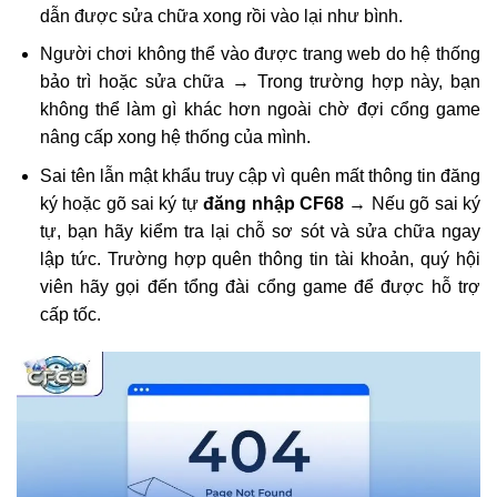
dẫn được sửa chữa xong rồi vào lại như bình.
Người chơi không thể vào được trang web do hệ thống
bảo trì hoặc sửa chữa → Trong trường hợp này, bạn
không thể làm gì khác hơn ngoài chờ đợi cổng game
nâng cấp xong hệ thống của mình.
Sai tên lẫn mật khẩu truy cập vì quên mất thông tin đăng
ký hoặc gõ sai ký tự
đăng nhập CF68
→ Nếu gõ sai ký
tự, bạn hãy kiểm tra lại chỗ sơ sót và sửa chữa ngay
lập tức. Trường hợp quên thông tin tài khoản, quý hội
viên hãy gọi đến tổng đài cổng game để được hỗ trợ
cấp tốc.