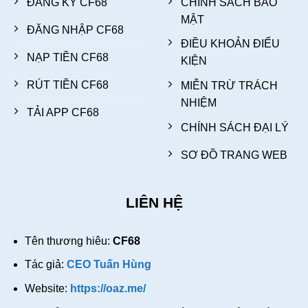
ĐĂNG KÝ CF68
CHÍNH SÁCH BẢO
MẬT
ĐĂNG NHẬP CF68
ĐIỀU KHOẢN ĐIỂU
NẠP TIỀN CF68
KIỆN
RÚT TIỀN CF68
MIỄN TRỪ TRÁCH
NHIỆM
TẢI APP CF68
CHÍNH SÁCH ĐẠI LÝ
SƠ ĐỒ TRANG WEB
LIÊN HỆ
Tên thương hiêu:
CF68
Tác giả:
CEO Tuấn Hùng
Website:
https://oaz.me/