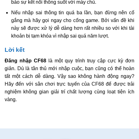
bảo sự kết nối thông suốt với máy chủ.
Nếu nhập sai thông tin quá ba lần, bạn đừng nên cố
gắng mà hãy gọi ngay cho cổng game. Bởi vấn đề khi
này sẽ được xử lý dễ dàng hơn rất nhiều so với khi tài
khoản bị tạm khóa vì nhập sai quá năm lượt.
Lời kết
Đăng nhập CF68
là một quy trình truy cập cực kỳ đơn
giản. Dù là tân thủ mới nhập cuộc, bạn cũng có thể hoàn
tất một cách dễ dàng. Vậy sao không hành động ngay?
Hãy đến với sân chơi trực tuyến của CF68 để được trải
nghiệm không gian giải trí chất lượng cùng loạt tiện ích
vàng.