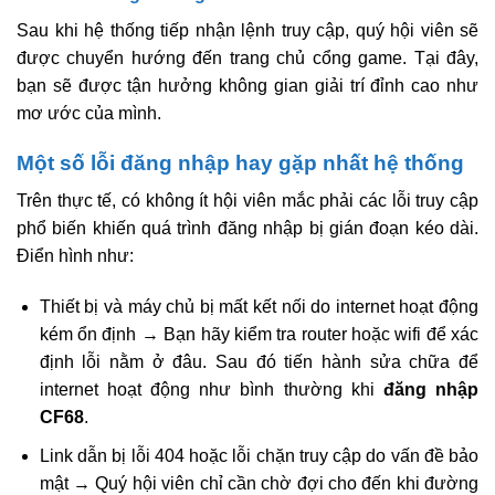
Sau khi hệ thống tiếp nhận lệnh truy cập, quý hội viên sẽ
được chuyển hướng đến trang chủ cổng game. Tại đây,
bạn sẽ được tận hưởng không gian giải trí đỉnh cao như
mơ ước của mình.
Một số lỗi đăng nhập hay gặp nhất hệ thống
Trên thực tế, có không ít hội viên mắc phải các lỗi truy cập
phổ biến khiến quá trình đăng nhập bị gián đoạn kéo dài.
Điển hình như:
Thiết bị và máy chủ bị mất kết nối do internet hoạt động
kém ổn định → Bạn hãy kiểm tra router hoặc wifi để xác
định lỗi nằm ở đâu. Sau đó tiến hành sửa chữa để
internet hoạt động như bình thường khi
đăng nhập
CF68
.
Link dẫn bị lỗi 404 hoặc lỗi chặn truy cập do vấn đề bảo
mật → Quý hội viên chỉ cần chờ đợi cho đến khi đường